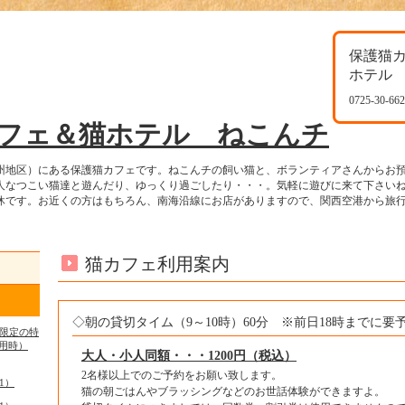
保護猫
ホテル
0725-30-66
フェ＆猫ホテル ねこんチ
州地区）にある保護猫カフェです。ねこんチの飼い猫と、ボランティアさんからお
人なつこい猫達と遊んだり、ゆっくり過ごしたり・・・。気軽に遊びに来て下さい
休です。お近くの方はもちろん、南海沿線にお店がありますので、関西空港から旅
猫カフェ利用案内
◇朝の貸切タイム（9～10時）60分 ※前日18時までに要
日限定の特
用時）
大人・小人同額・・・1200円（税込）
2名様以上でのご予約をお願い致します。
1）
猫の朝ごはんやブラッシングなどのお世話体験ができますよ。