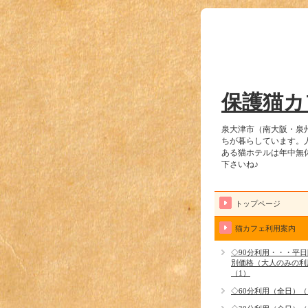
保護猫カ
泉大津市（南大阪・泉
ちが暮らしています。
ある猫ホテルは年中無
下さいね♪
トップページ
猫カフェ利用案内
◇90分利用・・・平
別価格（大人のみの利
（1）
◇60分利用（全日）（