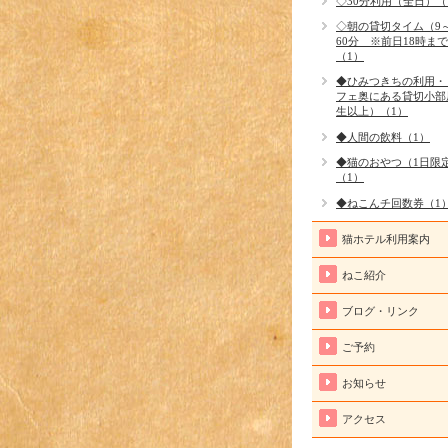
◇30分利用（全日）（
◇朝の貸切タイム（9～
60分 ※前日18時ま
（1）
◆ひみつきちの利用・
フェ奥にある貸切小部
生以上）（1）
◆人間の飲料（1）
◆猫のおやつ（1日限定
（1）
◆ねこんチ回数券（1
猫ホテル利用案内
ねこ紹介
ブログ・リンク
ご予約
お知らせ
アクセス