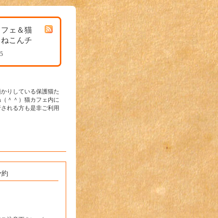
カフェ＆猫
 ねこんチ
25
預かりしている保護猫た
ね（＾＾）猫カフェ内に
行される方も是非ご利用
予約