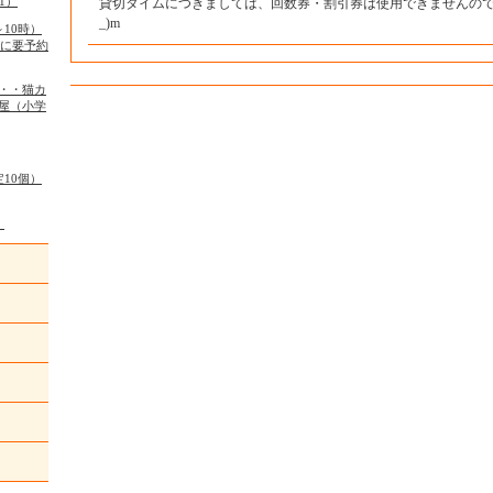
1）
貸切タイムにつきましては、回数券・割引券は使用できませんのでご
_)m
10時）
でに要予約
・・猫カ
屋（小学
10個）
）