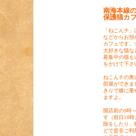
南海本線
保護猫カフ
「ねこんチ」
などからお預
カフェです。
大好きな猫な
募集中の猫も
をかけて下さ
ねこんチの奥
部屋ができま
きりで膝に乗
ますよ。
開店前の9時
す（前日18
除をしたり、
どで是非ご利