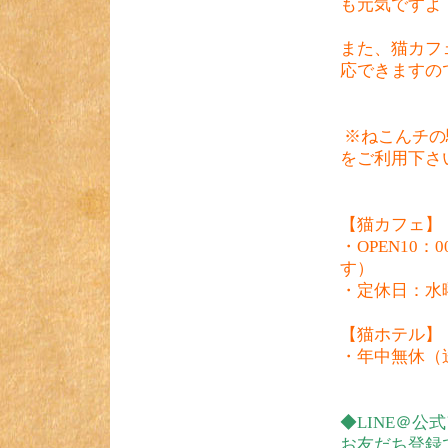
も元気ですよ
また、猫カフ
応できますの
※ねこんチの
をご利用下さいｍ
【猫カフェ
・OPEN10：
す）
・定休日：水
【猫ホテル
・年中無休（
◆LINE＠公
お友だち登録