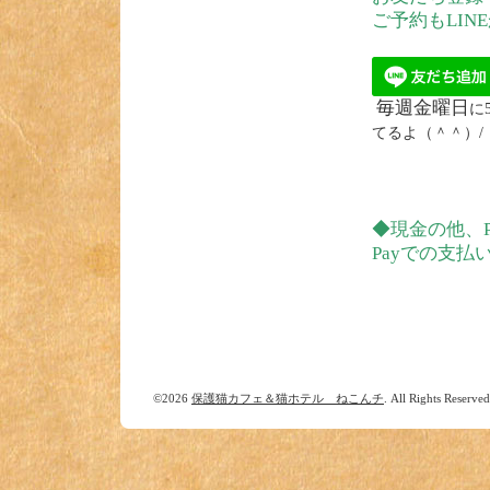
ご予約もLIN
毎週金曜日
に
てるよ（＾＾）/
◆現金の他、Pa
Payでの支払
©2026
保護猫カフェ＆猫ホテル ねこんチ
. All Rights Reserved